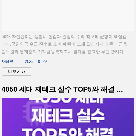
50대 자산관리는 생활비 절감과 안정적 수익 확보의 균형이 핵심입
니다.국민연금 수급 전후로 소비 패턴이 크게 달라지기 때문에,금융
감독원과 통계청의 가계금융복지조사 결과를 참고한 루틴 관리가
중요합니다.그렇다면 실제로 월 100만 원을 절약하면서 노후 자산
재테크
2025. 10. 29.
을 안전하게 지키는 방법은 무엇일까요? 생활비 3대 항목(식비·보
더보기 ››
험료·구독비) 절감 전략50대 맞춤형 금융 루틴 및 포트폴리오 구성
실행 가능한 월 100만 원 절약 루틴 사례 분석1. 50대 자산관리의
4050 세대 재테크 실수 TOP5와 해결 방법, 꿀팁 총정리
핵심은 ‘지출 구조 점검’통계청에 따르면 50대 가구의 월평균 소비
지출은 약 320만 원 수준으로, 그중 식비와 보험료가 전체의 40%
이상을 차지합니다. 지출 구조를 점검하지 않은 채 저축만 늘리는
것은 실효성이 낮습니다. 절약의 출발점은 ‘줄이는 것이 ..