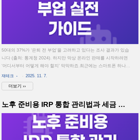
50대의 37%가 ‘은퇴 전 부업’을 고려하고 있다는 조사 결과가 있습
니다 (출처: 통계청 2024). 하지만 막상 온라인 판매를 시작하려면
‘어디서부터 어떻게 해야 할지’ 막막하죠.최근에는 스마트폰 하나로
도 하루 2~3시간만 투자해 월 50만~100만원을 버는 사례가 늘고 있
재테크
2025. 11. 7.
습니다 (출처: 중소벤처기업부 2024). 오늘은 IT에 익숙하지 않아도
더보기 ››
가능한,50대 초보자를 위한 온라인 판매 실전 가이드를 단계별로 정
리했습니다. 초기비용 0원으로 시작 가능한 무재고 판매 플랫폼 존
노후 준비용 IRP 통합 관리법과 세금 절약 비법 5가지
재평균 수익 60~120만원, 주 10시간 이하 투자로 가능판매자 연령
대 중 50대 증가율 28% (출처: 쿠팡파트너스 2024)상품 등록 1건당
소요시간 평균 8분재고·배송 대행 서비스로 물리적 부담 최소화방
식시작 난이도평균 수익..