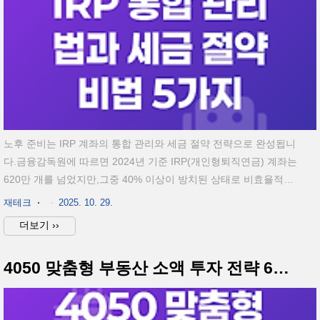
노후 준비는 IRP 계좌의 통합 관리와 세금 절약 전략으로 완성됩니
다.금융감독원에 따르면 2024년 기준 IRP(개인형퇴직연금) 계좌는
620만 개를 넘었지만,그중 40% 이상이 방치된 상태로 비효율적인
운용을 하고 있습니다.그렇다면 IRP 계좌를 통합해 효율적으로 관
재테크
2025. 10. 29.
리하면서, 동시에 절세 혜택을 극대화하는 방법은 무엇일까요?IRP
더보기 ››
통합 관리로 중복 계좌 수수료와 운용비 절감세액공제 한도와 절세
전략 활용으로 실질 수익률 향상노후자금+절세+복리 효과를 동시
4050 맞춤형 부동산 소액 투자 전략 6단계 총정리
에 누릴 수 있는 관리법1. IRP 계좌란 무엇이며 왜 통합이 필요한가
IRP(Individual Retirement Pension)는 근로자, 자영업자, 퇴직자가
스스로 운용할 수 있는 개인형 퇴직연금 계좌입니다. 퇴직금, 연금