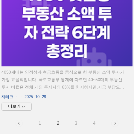
저축, 추가 납입금을 한 ..
4050세대는 안정성과 현금흐름을 중심으로 한 부동산 소액 투자가
가장 효율적입니다. 국토교통부 통계에 따르면 40~50대의 부동산
투자 비율은 전체 개인 투자자의 63%를 차지하지만,자금 부담으로
인해 최근에는 1억 원 이하의 소액 분산 투자가 빠르게 늘고 있습니
재테크
2025. 10. 29.
다.그렇다면 리스크는 낮추면서도 수익을 확보할 수 있는 실질적인
더보기 ››
투자 전략은 무엇일까요?40·50대는 안정성과 현금흐름 중심의 투
자 설계가 핵심1억 원 이하 부동산 조각·리츠·공동투자 상품 활용
1
2
3
4
가능6단계 전략으로 위험을 줄이며 장기 수익 구조화1. 4050세대가
부동산 소액 투자를 시작해야 하는 이유40~50대는 은퇴를 앞두고