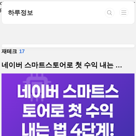
본문 바로가기
class="list-type-thumbnail layout-aside-right paging-number
promotion-mobile-hide">
하루정보
재테크
17
네이버 스마트스토어로 첫 수익 내는 법 4단계!