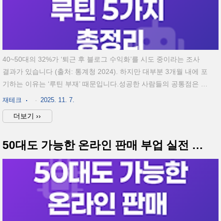
40~50대의 32%가 ‘퇴근 후 블로그 수익화’를 시도 중이라는 조사
결과가 있습니다 (출처: 통계청 2024). 하지만 대부분 3개월 내에 포
기하는 이유는 ‘루틴 부재’ 때문입니다.성공한 사람들의 공통점은 단
순합니다. 매일 일정한 시간에,정해진 루틴으로 콘텐츠를 쌓는다는
재테크
2025. 11. 7.
점이죠. 오늘은 실제 수익을 낸 4050 블로거 120명의 공통 루틴을
더보기 ››
분석해,누구나 따라 할 수 있는 5가지 루틴으로 정리했습니다. 수익
화 성공자 평균 연령 46.3세 (출처: 네이버데이터랩 2024)월 평균
50대도 가능한 온라인 판매 부업 실전 가이드
수익 65~180만원, 작성 루틴 유지율 82%하루 1시간 20분 투자로
수익 발생 사례 다수누적 방문자 1만명 돌파까지 평균 2.7개월콘텐
츠 발행 주기 주 3회 이상일 때 광고 단가 1.5배 상승루틴 유형실행
시간대핵심 목표..